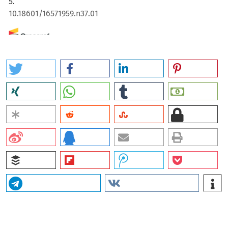
5.
10.18601/16571959.n37.01
Juan David Reina-Rozo, Angie Vanessa Vargas Junco
(2024)
Developments and Approaches in Science Diplomacy.
Advances in Electronic Government, Digital Divide, and
Regional Development, 203.
10.4018/979-8-3693-2746-3.ch007