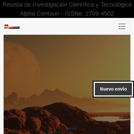
Revista de Investigación Científica y Tecnológica
Alpha Centauri - ISSNe: 2709-4502
Conocimientos tradicionales y recursos genéticos: Una revi
Nuevo envío