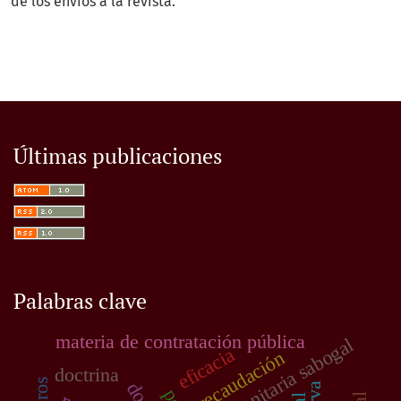
de los envíos a la revista.
Últimas publicaciones
Palabras clave
materia de contratación pública
red sanitaria sabogal
eficacia
recaudación
doctrina