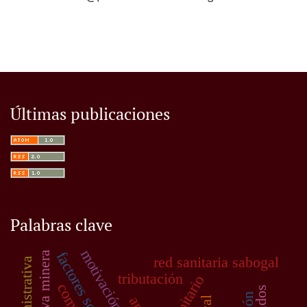
Últimas publicaciones
Palabras clave
motivación laboral
normativa minera
red sanitaria sabogal
tributación