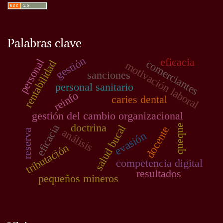
Palabras clave
gestión
eficacia
personal
comerciantes
rentabilidad
motivación laboral
sanciones
personal sanitario
reinfo
caries dental
gestión del cambio organizacional
doctrina
eficacia
queque
salud bucal
docente
análisis
reserva
evasión
tributación
competencia digital
resultados
pequeños mineros