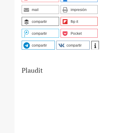
mail
impresión
compartir
flip it
compartir
Pocket
compartir
compartir
es%c3%bas%20Le%c3%b3n%20Horna.pdf?
Plaudit