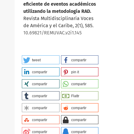
eficiente de eventos académicos
utilizando la metodología RAD.
Revista Multidisciplinaria Voces
de América y el Caribe, 2(1), 585.
10.69821/REMUVAC.v2i1.145
tweet
compartir
compartir
pin it
compartir
compartir
compartir
Flattr
compartir
compartir
compartir
compartir
compartir
compartir