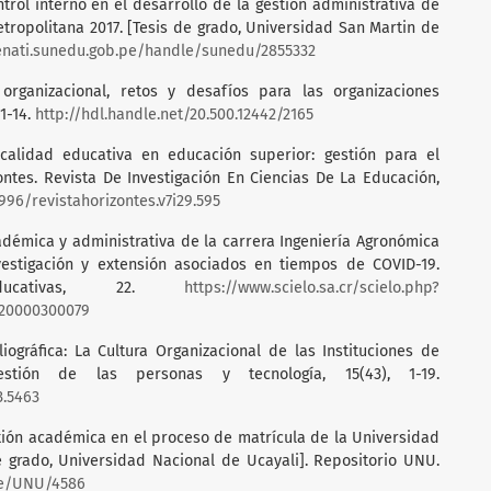
ontrol interno en el desarrollo de la gestión administrativa de
ropolitana 2017. [Tesis de grado, Universidad San Martin de
renati.sunedu.gob.pe/handle/sunedu/2855332
a organizacional, retos y desafíos para las organizaciones
1-14.
http://hdl.handle.net/20.500.12442/2165
a calidad educativa en educación superior: gestión para el
ntes. Revista De Investigación En Ciencias De La Educación,
3996/revistahorizontes.v7i29.595
académica y administrativa de la carrera Ingeniería Agronómica
estigación y extensión asociados en tiempos de COVID-19.
Educativas, 22.
https://www.scielo.sa.cr/scielo.php?
020000300079
ibliográfica: La Cultura Organizacional de las Instituciones de
estión de las personas y tecnología, 15(43), 1-19.
3.5463
estión académica en el proceso de matrícula de la Universidad
e grado, Universidad Nacional de Ucayali]. Repositorio UNU.
dle/UNU/4586