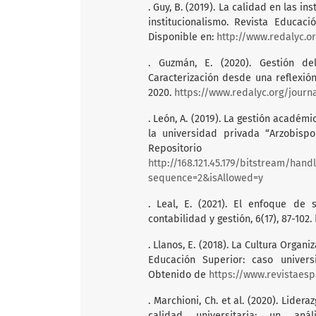
. Guy, B. (2019). La calidad en las i
institucionalismo. Revista Educaci
Disponible en:
http://www.redalyc.or
. Guzmán, E. (2020). Gestión de
Caracterización desde una reflexión 
2020.
https://www.redalyc.org/journ
. León, A. (2019). La gestión académ
la universidad privada “Arzobispo
Repos
http://168.121.45.179/bitstream/
sequence=2&isAllowed=y
. Leal, E. (2021). El enfoque de s
contabilidad y gestión, 6(17), 87-102.
. Llanos, E. (2018). La Cultura Organ
Educación Superior: caso universi
Obtenido de
https://www.revistaes
. Marchioni, Ch. et al. (2020). Lider
calidad universitaria: un anál