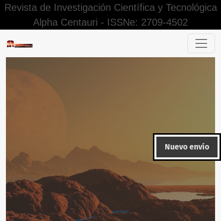
Revista de Investigación Científica y Tecnológica
Alpha Centauri - ISSNe: 2709-4502
Las TIC en la ruralidad de la educación peruana: Una revisi
Nuevo envío