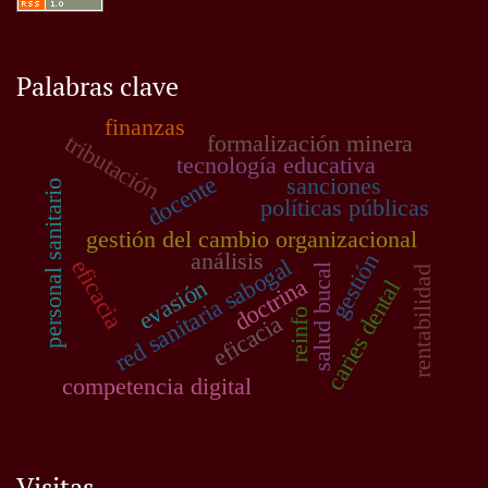
Palabras clave
finanzas
tributación
formalización minera
tecnología educativa
docente
sanciones
personal sanitario
políticas públicas
gestión del cambio organizacional
análisis
gestión
red sanitaria sabogal
eficacia
salud bucal
rentabilidad
doctrina
evasión
caries dental
reinfo
eficacia
competencia digital
Visitas