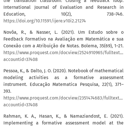
the translation classroom: Closing a feedback loop.
International Journal of Evaluation and Research in
Education, 10(2), 738–746.
https://doi.org/10.11591/ijere.v10i2.21274
Novôa, R., & Nasser, L. (2021). Um Estudo sobre o
Feedback Formativo na Avaliação em Matemática e sua
Conexão com a Atribuição de Notas. Bolema, 35(69), 1–21.
https://www.proquest.com/docview/2524910965/fulltextPD
accountid=37408
Pessoa, K., & Dalto, J. O. (2020). Notebook of mathematical
modeling activities as a formative assessment
instrument. Educação Matematica Pesquisa, 22(1), 371–
393.
https://www.proquest.com/docview/2351474683/fulltextP
accountid=37408
Rahman, K. A., Hasan, K., & Namaziandost, E. (2021).
Implementing a formative assessment model at the