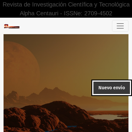
Revista de Investigación Científica y Tecnológica
Alpha Centauri - ISSNe: 2709-4502
Evaluación formativa en un contexto virtual: una revisión s
Nuevo envío