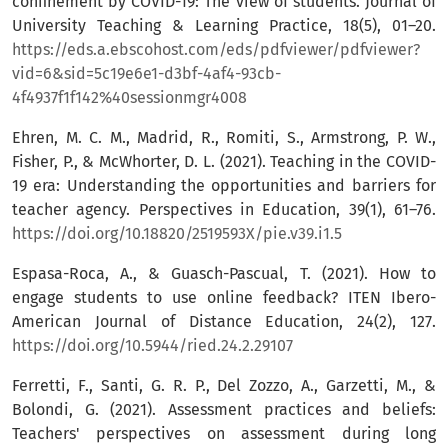
confinement by COVID-19: The view of students. Journal of
University Teaching & Learning Practice, 18(5), 01–20.
https://eds.a.ebscohost.com/eds/pdfviewer/pdfviewer?
vid=6&sid=5c19e6e1-d3bf-4af4-93cb-
4f4937f1f142%40sessionmgr4008
Ehren, M. C. M., Madrid, R., Romiti, S., Armstrong, P. W.,
Fisher, P., & McWhorter, D. L. (2021). Teaching in the COVID-
19 era: Understanding the opportunities and barriers for
teacher agency. Perspectives in Education, 39(1), 61–76.
https://doi.org/10.18820/2519593X/pie.v39.i1.5
Espasa-Roca, A., & Guasch-Pascual, T. (2021). How to
engage students to use online feedback? ITEN Ibero-
American Journal of Distance Education, 24(2), 127.
https://doi.org/10.5944/ried.24.2.29107
Ferretti, F., Santi, G. R. P., Del Zozzo, A., Garzetti, M., &
Bolondi, G. (2021). Assessment practices and beliefs:
Teachers' perspectives on assessment during long