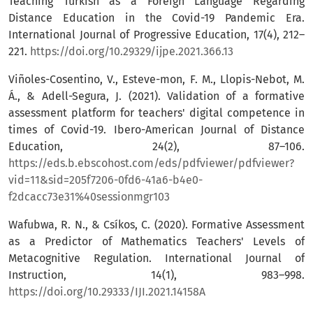
Teaching Turkish as a Foreign Language Regarding
Distance Education in the Covid-19 Pandemic Era.
International Journal of Progressive Education, 17(4), 212–
221.
https://doi.org/10.29329/ijpe.2021.366.13
Viñoles-Cosentino, V., Esteve-mon, F. M., Llopis-Nebot, M.
Á., & Adell-Segura, J. (2021). Validation of a formative
assessment platform for teachers' digital competence in
times of Covid-19. Ibero-American Journal of Distance
Education, 24(2), 87–106.
https://eds.b.ebscohost.com/eds/pdfviewer/pdfviewer?
vid=11&sid=205f7206-0fd6-41a6-b4e0-
f2dcacc73e31%40sessionmgr103
Wafubwa, R. N., & Csíkos, C. (2020). Formative Assessment
as a Predictor of Mathematics Teachers' Levels of
Metacognitive Regulation. International Journal of
Instruction, 14(1), 983–998.
https://doi.org/10.29333/IJI.2021.14158A