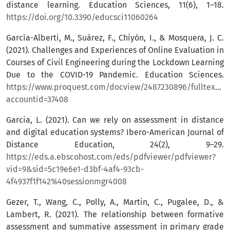
distance learning. Education Sciences, 11(6), 1–18.
https://doi.org/10.3390/educsci11060264
García-Alberti, M., Suárez, F., Chiyón, I., & Mosquera, J. C.
(2021). Challenges and Experiences of Online Evaluation in
Courses of Civil Engineering during the Lockdown Learning
Due to the COVID-19 Pandemic. Education Sciences.
https://www.proquest.com/docview/2487230896/fulltextP
accountid=37408
Garcia, L. (2021). Can we rely on assessment in distance
and digital education systems? Ibero-American Journal of
Distance Education, 24(2), 9–29.
https://eds.a.ebscohost.com/eds/pdfviewer/pdfviewer?
vid=9&sid=5c19e6e1-d3bf-4af4-93cb-
4f4937f1f142%40sessionmgr4008
Gezer, T., Wang, C., Polly, A., Martin, C., Pugalee, D., &
Lambert, R. (2021). The relationship between formative
assessment and summative assessment in primary grade