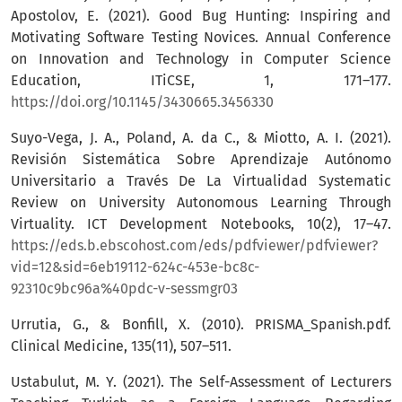
Apostolov, E. (2021). Good Bug Hunting: Inspiring and
Motivating Software Testing Novices. Annual Conference
on Innovation and Technology in Computer Science
Education, ITiCSE, 1, 171–177.
https://doi.org/10.1145/3430665.3456330
Suyo-Vega, J. A., Poland, A. da C., & Miotto, A. I. (2021).
Revisión Sistemática Sobre Aprendizaje Autónomo
Universitario a Través De La Virtualidad Systematic
Review on University Autonomous Learning Through
Virtuality. ICT Development Notebooks, 10(2), 17–47.
https://eds.b.ebscohost.com/eds/pdfviewer/pdfviewer?
vid=12&sid=6eb19112-624c-453e-bc8c-
92310c9bc96a%40pdc-v-sessmgr03
Urrutia, G., & Bonfill, X. (2010). PRISMA_Spanish.pdf.
Clinical Medicine, 135(11), 507–511.
Ustabulut, M. Y. (2021). The Self-Assessment of Lecturers