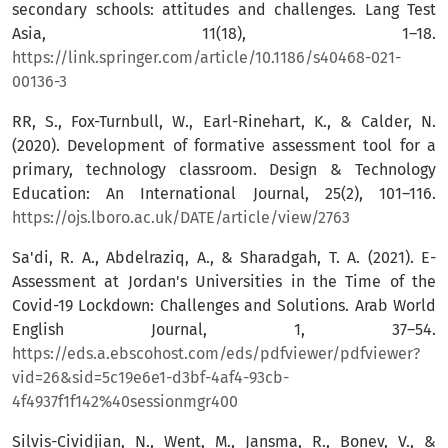
secondary schools: attitudes and challenges. Lang Test
Asia, 11(18), 1–18.
https://link.springer.com/article/10.1186/s40468-021-
00136-3
RR, S., Fox-Turnbull, W., Earl-Rinehart, K., & Calder, N.
(2020). Development of formative assessment tool for a
primary, technology classroom. Design & Technology
Education: An International Journal, 25(2), 101–116.
https://ojs.lboro.ac.uk/DATE/article/view/2763
Sa'di, R. A., Abdelraziq, A., & Sharadgah, T. A. (2021). E-
Assessment at Jordan's Universities in the Time of the
Covid-19 Lockdown: Challenges and Solutions. Arab World
English Journal, 1, 37–54.
https://eds.a.ebscohost.com/eds/pdfviewer/pdfviewer?
vid=26&sid=5c19e6e1-d3bf-4af4-93cb-
4f4937f1f142%40sessionmgr400
Silvis-Cividjian, N., Went, M., Jansma, R., Bonev, V., &