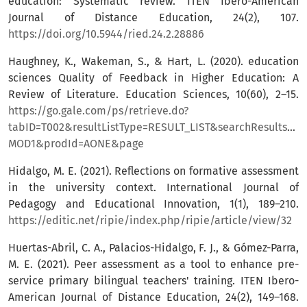
education: Systematic review. ITEN Ibero-American
Journal of Distance Education, 24(2), 107.
https://doi.org/10.5944/ried.24.2.28886
Haughney, K., Wakeman, S., & Hart, L. (2020). education
sciences Quality of Feedback in Higher Education: A
Review of Literature. Education Sciences, 10(60), 2–15.
https://go.gale.com/ps/retrieve.do?
tabID=T002&resultListType=RESULT_LIST&searchResultsT
MOD1&prodId=AONE&page
Hidalgo, M. E. (2021). Reflections on formative assessment
in the university context. International Journal of
Pedagogy and Educational Innovation, 1(1), 189–210.
https://editic.net/ripie/index.php/ripie/article/view/32
Huertas-Abril, C. A., Palacios-Hidalgo, F. J., & Gómez-Parra,
M. E. (2021). Peer assessment as a tool to enhance pre-
service primary bilingual teachers' training. ITEN Ibero-
American Journal of Distance Education, 24(2), 149–168.