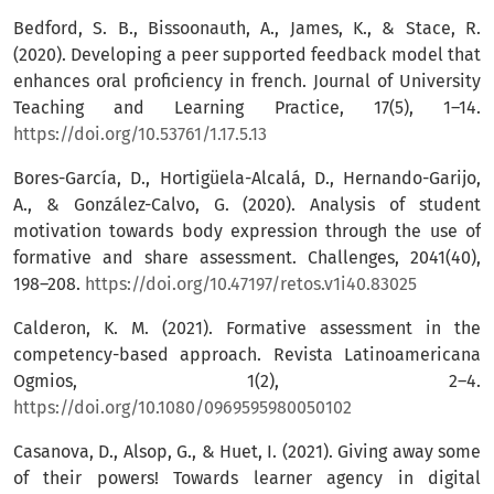
Bedford, S. B., Bissoonauth, A., James, K., & Stace, R.
(2020). Developing a peer supported feedback model that
enhances oral proficiency in french. Journal of University
Teaching and Learning Practice, 17(5), 1–14.
https://doi.org/10.53761/1.17.5.13
Bores-García, D., Hortigüela-Alcalá, D., Hernando-Garijo,
A., & González-Calvo, G. (2020). Analysis of student
motivation towards body expression through the use of
formative and share assessment. Challenges, 2041(40),
198–208.
https://doi.org/10.47197/retos.v1i40.83025
Calderon, K. M. (2021). Formative assessment in the
competency-based approach. Revista Latinoamericana
Ogmios, 1(2), 2–4.
https://doi.org/10.1080/0969595980050102
Casanova, D., Alsop, G., & Huet, I. (2021). Giving away some
of their powers! Towards learner agency in digital