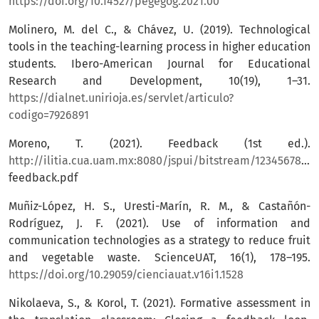
https://doi.org/10.14527/pegegog.2021.00
Molinero, M. del C., & Chávez, U. (2019). Technological
tools in the teaching-learning process in higher education
students. Ibero-American Journal for Educational
Research and Development, 10(19), 1–31.
https://dialnet.unirioja.es/servlet/articulo?
codigo=7926891
Moreno, T. (2021). Feedback (1st ed.).
http://ilitia.cua.uam.mx:8080/jspui/bitstream/123456789/958/1/La
feedback.pdf
Muñiz-López, H. S., Uresti-Marín, R. M., & Castañón-
Rodríguez, J. F. (2021). Use of information and
communication technologies as a strategy to reduce fruit
and vegetable waste. ScienceUAT, 16(1), 178–195.
https://doi.org/10.29059/cienciauat.v16i1.1528
Nikolaeva, S., & Korol, T. (2021). Formative assessment in