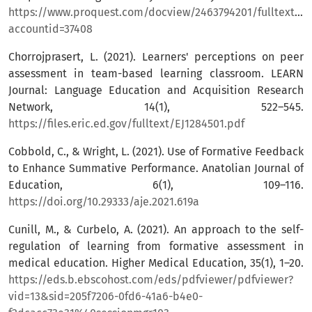
https://www.proquest.com/docview/2463794201/fulltextP
accountid=37408
Chorrojprasert, L. (2021). Learners' perceptions on peer
assessment in team-based learning classroom. LEARN
Journal: Language Education and Acquisition Research
Network, 14(1), 522–545.
https://files.eric.ed.gov/fulltext/EJ1284501.pdf
Cobbold, C., & Wright, L. (2021). Use of Formative Feedback
to Enhance Summative Performance. Anatolian Journal of
Education, 6(1), 109–116.
https://doi.org/10.29333/aje.2021.619a
Cunill, M., & Curbelo, A. (2021). An approach to the self-
regulation of learning from formative assessment in
medical education. Higher Medical Education, 35(1), 1–20.
https://eds.b.ebscohost.com/eds/pdfviewer/pdfviewer?
vid=13&sid=205f7206-0fd6-41a6-b4e0-