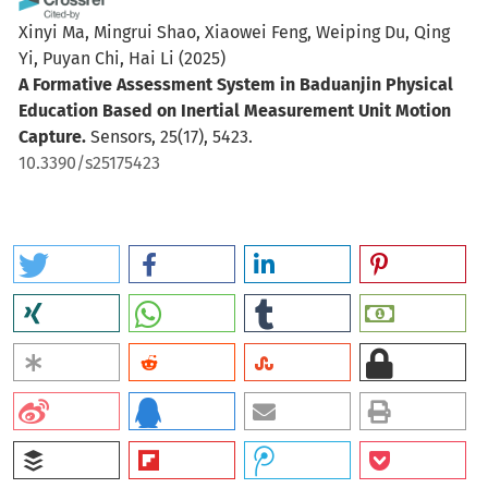
Xinyi Ma, Mingrui Shao, Xiaowei Feng, Weiping Du, Qing
Yi, Puyan Chi, Hai Li
(2025)
A Formative Assessment System in Baduanjin Physical
Education Based on Inertial Measurement Unit Motion
Capture.
Sensors, 25(17), 5423.
10.3390/s25175423