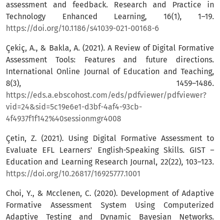
assessment and feedback. Research and Practice in
Technology Enhanced Learning, 16(1), 1–19.
https://doi.org/10.1186/s41039-021-00168-6
Çekiç, A., & Bakla, A. (2021). A Review of Digital Formative
Assessment Tools: Features and future directions.
International Online Journal of Education and Teaching,
8(3), 1459–1486.
https://eds.a.ebscohost.com/eds/pdfviewer/pdfviewer?
vid=24&sid=5c19e6e1-d3bf-4af4-93cb-
4f4937f1f142%40sessionmgr4008
Çetin, Z. (2021). Using Digital Formative Assessment to
Evaluate EFL Learners' English-Speaking Skills. GIST –
Education and Learning Research Journal, 22(22), 103–123.
https://doi.org/10.26817/16925777.1001
Choi, Y., & Mcclenen, C. (2020). Development of Adaptive
Formative Assessment System Using Computerized
Adaptive Testing and Dynamic Bayesian Networks.