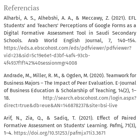
Referencias
Alharbi, A. S., Alhebshi, A. A., & Meccawy, Z. (2021). EFL
Students' and Teachers' Perceptions of Google Forms as a
Digital Formative Assessment Tool in Saudi Secondary
Schools. Arab World English Journal, 7, 140–154.
https://eds.a.ebscohost.com/eds/pdfviewer/pdfviewer?
vid=23&sid=5c19e6e1-d3bf-4af4-93cb-
4f4937f1f142%40sessionmgr4008
Andrade, M., Miller, R. M., & Ogden, M. (2020). Teamwork for
Business Majors – The Impact of Peer Evaluation. E-Journal
of Business Education & Scholarship of Teaching, 14(2), 1–
18.
http://search.ebscohost.com/login.aspx?
direct=true&db=eue&AN=146878237&site=bsi-live
Arif, N., Zia, Q., & Sadiq, T. (2021). Effect of Paired
Formative Assessment on Students' Learning. Pafmj, 71(3),
1–4.
https://doi.org/10.51253/pafmj.v71i3.3671