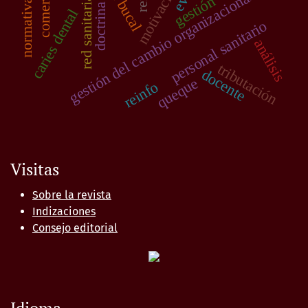
red sanitaria sabogal
normativa anterior
gestión del cambio organizacional
gestión
doctrina
caries dental
personal sanitario
análisis
tributación
docente
queque
reinfo
Visitas
Sobre la revista
Indizaciones
Consejo editorial