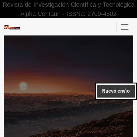
Revista de Investigación Científica y Tecnológica
Alpha Centauri - ISSNe: 2709-4502
Buscar
Nuevo envío