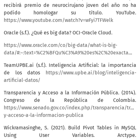
recibirá premio de neurocirujano joven del año no ha
podido homologar su título. YouTube.
https://www.youtube.com/watch?v=wFyi7TFWelk
Oracle (s.f.). ¿Qué es big data? OCI-Oracle Cloud.
https://www.oracle.com/co/big-data/what-is-big-
data/#:~:text=%C2%BFQu%C3%A9%20es%2C%20exactamente%2C%20big,como%20%E2%80%9Clas%20tres%20V%E2%80%9D
TeamUPBE.ai (s.f.). Inteligencia Artificial: la importancia
de los datos
https://www.upbe.ai/blog/inteligencia-
artificial-datos/
Transparencia y Acceso a la Información Pública. (2014).
Congreso de la República de Colombia.
https://www.senado.gov.co/index.php/transparencia/trans
y-acceso-a-la-informacion-publica
Wickramasinghe, S. (2021). Build Pivot Tables in MySQL
Using User Variables. Arctype.