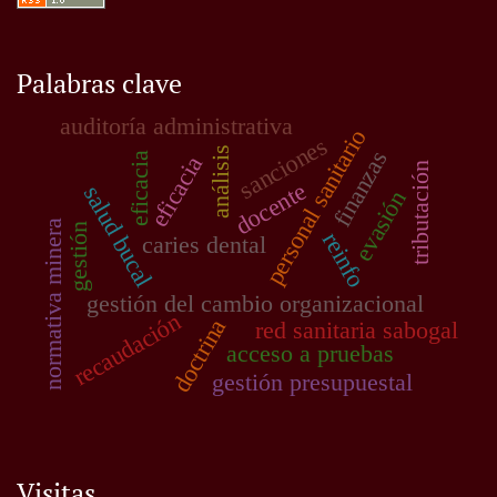
Palabras clave
auditoría administrativa
personal sanitario
sanciones
análisis
finanzas
eficacia
eficacia
tributación
docente
salud bucal
evasión
normativa minera
gestión
reinfo
caries dental
gestión del cambio organizacional
recaudación
doctrina
red sanitaria sabogal
acceso a pruebas
gestión presupuestal
Visitas