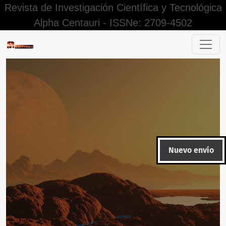
Revista de Investigación Científica y Tecnológica
Alpha Centauri - ISSNe: 2709-4502
Motivos que ha causado la no convalidación de títulos de p
Nuevo envío