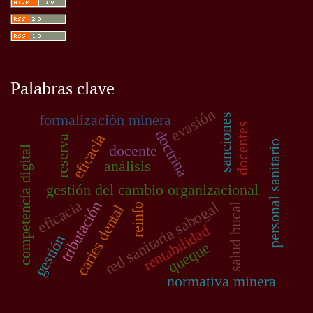
Palabras clave
evasión
formalización minera
sanciones
docentes
doctrina
eficacia
reserva
personal sanitario
docente
competencia digital
análisis
gestión del cambio organizacional
eficacia
tributación
red sanitaria sabogal
reinfo
salud bucal
caries dental
rentabilidad
gestión
queque
normativa minera