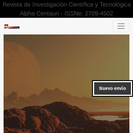
Revista de Investigación Científica y Tecnológica
Alpha Centauri - ISSNe: 2709-4502
Ansiedad, adaptabilidad familiar y rendimiento académico 
Nuevo envío