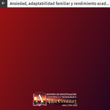
Ansiedad, adaptabilidad familiar y rendimiento académico en estudiantes de la especialidad de Psicología - UNEEGV durante la pandemia Covid-19