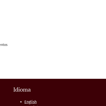
entos
Idioma
English