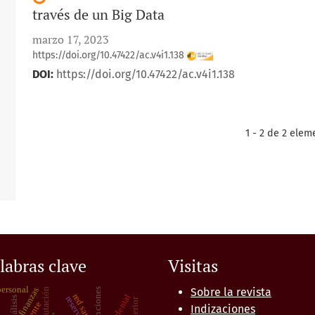
través de un Big Data
marzo 17, 2023
https://doi.org/10.47422/ac.v4i1.138
DOI:
https://doi.org/10.47422/ac.v4i1.138
1 - 2 de 2 elem
labras clave
Visitas
personal
finanzas
Sobre la revista
tributación
sanciones
reserva
análisis
Indizaciones