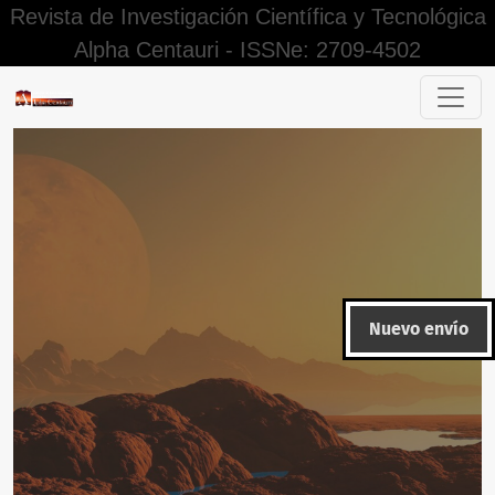
Revista de Investigación Científica y Tecnológica
Alpha Centauri - ISSNe: 2709-4502
Las TIC en la ruralidad de la educación peruana: Una revisi
Nuevo envío