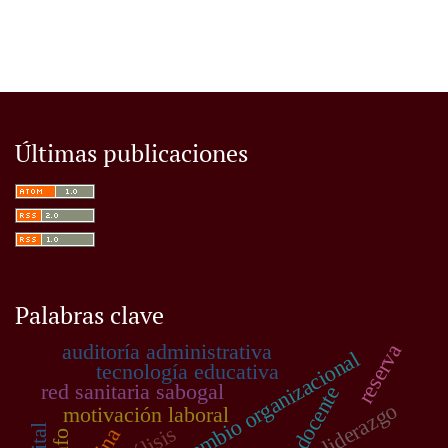
Últimas publicaciones
Palabras clave
auditoría administrativa
reserva
gestión del cambio organizacional
tecnología educativa
red sanitaria sabogal
docente
liderazgo
motivación laboral