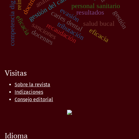
análisis
competencia digital
doctrina
reinfo
personal sanitario
evasión
resultados
caries dental
gestión
eficacia
salud bucal
tributación
sanciones
recaudación
eficacia
docentes
Visitas
Sobre la revista
Indizaciones
Consejo editorial
Idioma