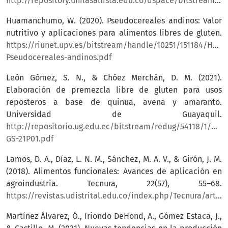
http://repository.unilasallista.edu.co/dspace/bitstream/10567/3324/1/1039467283.pdf
Huamanchumo, W. (2020). Pseudocereales andinos: Valor
nutritivo y aplicaciones para alimentos libres de gluten.
https://riunet.upv.es/bitstream/handle/10251/151184/Hu
Pseudocereales-andinos.pdf
León Gómez, S. N., & Chóez Merchán, D. M. (2021).
Elaboración de premezcla libre de gluten para usos
reposteros a base de quinua, avena y amaranto.
Universidad de Guayaquil.
http://repositorio.ug.edu.ec/bitstream/redug/54118/1/BIN
GS-21P01.pdf
Lamos, D. A., Díaz, L. N. M., Sánchez, M. A. V., & Girón, J. M.
(2018). Alimentos funcionales: Avances de aplicación en
agroindustria. Tecnura, 22(57), 55–68.
https://revistas.udistrital.edu.co/index.php/Tecnura/article/view/12178/14233
Martínez Álvarez, Ó., Iriondo DeHond, A., Gómez Estaca, J.,