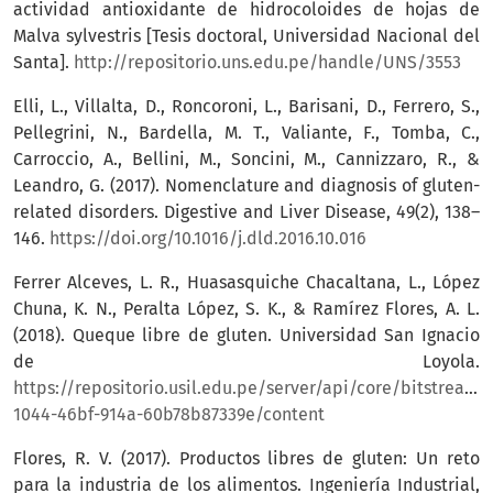
actividad antioxidante de hidrocoloides de hojas de
Malva sylvestris [Tesis doctoral, Universidad Nacional del
Santa].
http://repositorio.uns.edu.pe/handle/UNS/3553
Elli, L., Villalta, D., Roncoroni, L., Barisani, D., Ferrero, S.,
Pellegrini, N., Bardella, M. T., Valiante, F., Tomba, C.,
Carroccio, A., Bellini, M., Soncini, M., Cannizzaro, R., &
Leandro, G. (2017). Nomenclature and diagnosis of gluten-
related disorders. Digestive and Liver Disease, 49(2), 138–
146.
https://doi.org/10.1016/j.dld.2016.10.016
Ferrer Alceves, L. R., Huasasquiche Chacaltana, L., López
Chuna, K. N., Peralta López, S. K., & Ramírez Flores, A. L.
(2018). Queque libre de gluten. Universidad San Ignacio
de Loyola.
https://repositorio.usil.edu.pe/server/api/core/bitstream
1044-46bf-914a-60b78b87339e/content
Flores, R. V. (2017). Productos libres de gluten: Un reto
para la industria de los alimentos. Ingeniería Industrial,