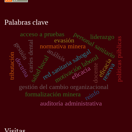
Palabras clave
personal sanitario
acceso a pruebas
liderazgo
políticas públicas
evasión
caries dental
gestión
normativa minera
análisis
red sanitaria sabogal
tributación
motivación laboral
salud bucal
doctrina
eficacia
reserva
docente
eficacia
gestión del cambio organizacional
reinfo
formalización minera
auditoría administrativa
Visitas