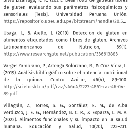
Silva Lizárraga, R. R. (2021). Desarrollo de galletas libres
de gluten evaluando sus parámetros fisicoquímicos y
sensoriales [Tesis]. Universidad Peruana Unión.
https://repositorio.upeu.edu.pe/bitstream/handle/20.500.12840/5211/
Usaga, J., & Aiello, J. (2019). Detección de gluten en
alimentos etiquetados como libres de gluten. Archivos
Latinoamericanos de Nutrición, 69(1).
https://www.researchgate.net/publication/336613883
Vargas Zambrano, P., Arteaga Solórzano, R., & Cruz Viera, L.
(2019). Análisis bibliográfico sobre el potencial nutricional
de la quinua. Centro Azúcar, 46(4), 89–100.
http://scielo.sld.cu/pdf/caz/v46n4/2223-4861-caz-46-04-
89.pdf
Villagrán, Z., Torres, S. G., González, E. M., de Alba
Verduzco, J. E. G., Hernández, B. C. R., & Esparza, L. M. A.
(2022). Alimentos funcionales y su impacto en la salud
humana. Educación y Salud, 10(20), 223–231.