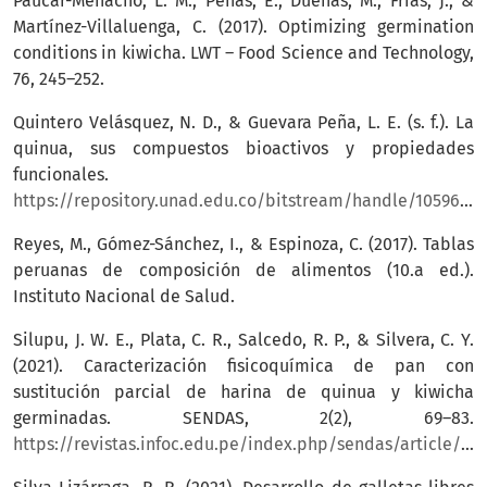
Paucar-Menacho, L. M., Peñas, E., Dueñas, M., Frías, J., &
Martínez-Villaluenga, C. (2017). Optimizing germination
conditions in kiwicha. LWT – Food Science and Technology,
76, 245–252.
Quintero Velásquez, N. D., & Guevara Peña, L. E. (s. f.). La
quinua, sus compuestos bioactivos y propiedades
funcionales.
https://repository.unad.edu.co/bitstream/handle/10596/42588/ndquinterov.pdf
Reyes, M., Gómez-Sánchez, I., & Espinoza, C. (2017). Tablas
peruanas de composición de alimentos (10.a ed.).
Instituto Nacional de Salud.
Silupu, J. W. E., Plata, C. R., Salcedo, R. P., & Silvera, C. Y.
(2021). Caracterización fisicoquímica de pan con
sustitución parcial de harina de quinua y kiwicha
germinadas. SENDAS, 2(2), 69–83.
https://revistas.infoc.edu.pe/index.php/sendas/article/view/64/157