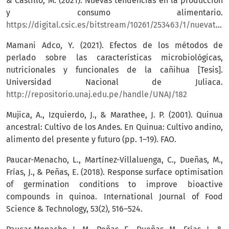
& Castillo, M. (2021). Nuevas tendencias en la producción
y consumo alimentario.
https://digital.csic.es/bitstream/10261/253463/1/nuevatendealimen.pdf
Mamani Adco, Y. (2021). Efectos de los métodos de
perlado sobre las características microbiológicas,
nutricionales y funcionales de la cañihua [Tesis].
Universidad Nacional de Juliaca.
http://repositorio.unaj.edu.pe/handle/UNAJ/182
Mujica, A., Izquierdo, J., & Marathee, J. P. (2001). Quinua
ancestral: Cultivo de los Andes. En Quinua: Cultivo andino,
alimento del presente y futuro (pp. 1–19). FAO.
Paucar-Menacho, L., Martínez-Villaluenga, C., Dueñas, M.,
Frías, J., & Peñas, E. (2018). Response surface optimisation
of germination conditions to improve bioactive
compounds in quinoa. International Journal of Food
Science & Technology, 53(2), 516–524.