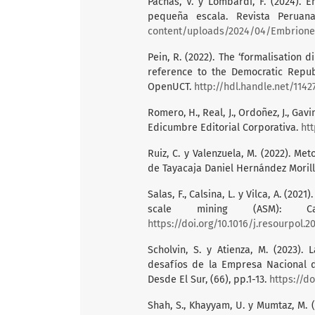
Pachas, V. y Lombardi, F. (2024). 
pequeña escala. Revista Peruan
content/uploads/2024/04/Embriones
Pein, R. (2022). The ‘formalisation 
reference to the Democratic Republ
OpenUCT.
http://hdl.handle.net/1142
Romero, H., Real, J., Ordoñez, J., Gav
Edicumbre Editorial Corporativa.
ht
Ruiz, C. y Valenzuela, M. (2022). M
de Tayacaja Daniel Hernández Moril
Salas, F., Calsina, L. y Vilca, A. (20
scale mining (ASM): Cas
https://doi.org/10.1016/j.resourpol.2
Scholvin, S. y Atienza, M. (2023).
desafíos de la Empresa Nacional d
Desde El Sur, (66), pp.1-13.
https://d
Shah, S., Khayyam, U. y Mumtaz, M. (