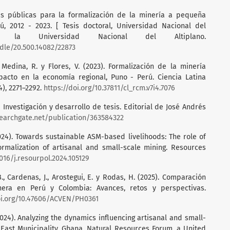
icas públicas para la formalización de la minería a pequeña
ú, 2012 - 2023. [ Tesis doctoral, Universidad Nacional del
de la Universidad Nacional del Altiplano.
dle/20.500.14082/22873
, Medina, R. y Flores, V. (2023). Formalización de la minería
pacto en la economía regional, Puno - Perú. Ciencia Latina
4), 2271–2292.
https://doi.org/10.37811/cl_rcm.v7i4.7076
a Investigación y desarrollo de tesis. Editorial de José Andrés
earchgate.net/publication/363584322
(2024). Towards sustainable ASM-based livelihoods: The role of
ormalization of artisanal and small-scale mining. Resources
1016/j.resourpol.2024.105129
B., Cardenas, J., Arostegui, E. y Rodas, H. (2025). Comparación
era en Perú y Colombia: Avances, retos y perspectivas.
oi.org/10.47606/ACVEN/PH0361
 (2024). Analyzing the dynamics influencing artisanal and small-
East Municipality, Ghana. Natural Resources Forum, a United