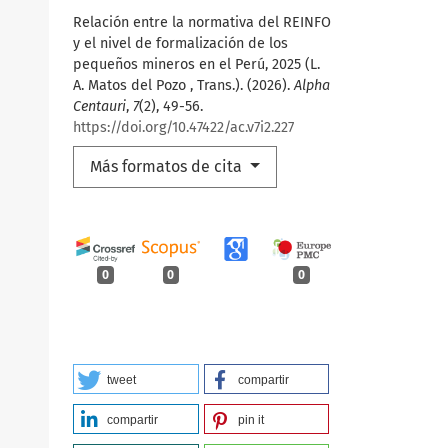
Relación entre la normativa del REINFO
y el nivel de formalización de los
pequeños mineros en el Perú, 2025 (L.
A. Matos del Pozo , Trans.). (2026).
Alpha
Centauri
,
7
(2), 49-56.
https://doi.org/10.47422/ac.v7i2.227
Más formatos de cita
0
0
0
tweet
compartir
compartir
pin it