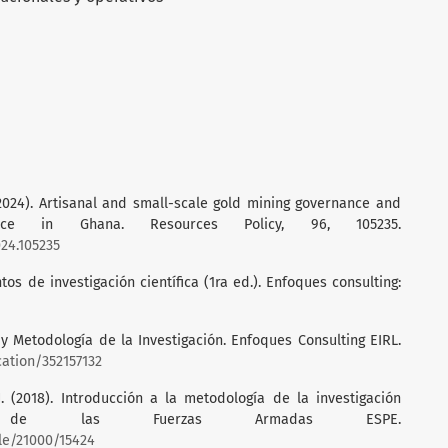
H. (2024). Artisanal and small-scale gold mining governance and
rence in Ghana. Resources Policy, 96, 105235.
024.105235
ntos de investigación científica (1ra ed.). Enfoques consulting:
ño y Metodología de la Investigación. Enfoques Consulting EIRL.
ation/352157132
J. (2018). Introducción a la metodología de la investigación
idad de las Fuerzas Armadas ESPE.
le/21000/15424