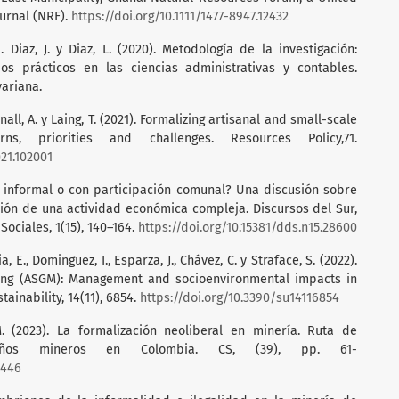
urnal (NRF).
https://doi.org/10.1111/1477-8947.12432
. Diaz, J. y Diaz, L. (2020). Metodología de la investigación:
ios prácticos en las ciencias administrativas y contables.
variana.
rnall, A. y Laing, T. (2021). Formalizing artisanal and small-scale
s, priorities and challenges. Resources Policy,71.
021.102001
ría informal o con participación comunal? Una discusión sobre
ción de una actividad económica compleja. Discursos del Sur,
Sociales, 1(15), 140–164.
https://doi.org/10.15381/dds.n15.28600
a, E., Dominguez, I., Esparza, J., Chávez, C. y Straface, S. (2022).
ning (ASGM): Management and socioenvironmental impacts in
ainability, 14(11), 6854.
https://doi.org/10.3390/su14116854
. (2023). La formalización neoliberal en minería. Ruta de
eños mineros en Colombia. CS, (39), pp. 61-
5446