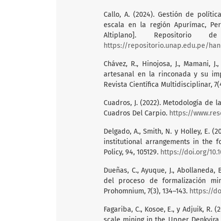
Callo, A. (2024). Gestión de polít
escala en la región Apurímac, Per
Altiplano]. Repositorio 
https://repositorio.unap.edu.pe/han
Chávez, R., Hinojosa, J., Mamani, J.
artesanal en la rinconada y su im
Revista Científica Multidisciplinar, 7(
Cuadros, J. (2022). Metodología de l
Cuadros Del Carpio.
https://www.res
Delgado, A., Smith, N. y Holley, E. 
institutional arrangements in the f
Policy, 94, 105129.
https://doi.org/10.
Dueñas, C., Ayuque, J., Abollaneda, 
del proceso de formalización min
Prohomnium, 7(3), 134–143.
https://d
Fagariba, C., Kosoe, E., y Adjuik, R.
scale mining in the Upper Denkyira 