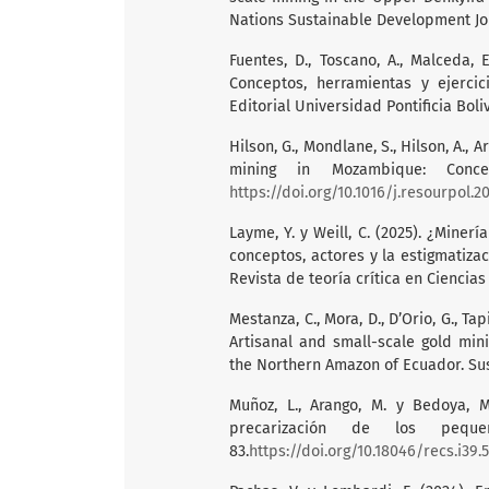
Nations Sustainable Development Jo
Fuentes, D., Toscano, A., Malceda, E
Conceptos, herramientas y ejercic
Editorial Universidad Pontificia Boli
Hilson, G., Mondlane, S., Hilson, A., A
mining in Mozambique: Concern
https://doi.org/10.1016/j.resourpol.2
Layme, Y. y Weill, C. (2025). ¿Mine
conceptos, actores y la estigmatiza
Revista de teoría crítica en Ciencias 
Mestanza, C., Mora, D., D’Orio, G., Tapi
Artisanal and small-scale gold mi
the Northern Amazon of Ecuador. Sust
Muñoz, L., Arango, M. y Bedoya, M
precarización de los pequ
83.
https://doi.org/10.18046/recs.i39.