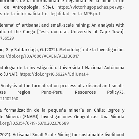
Embriones de la informalidad e ilegalidad en la minería de
a de Antropología, 9(14),
https://victorhugopachas.pe/wp-
-de-la-informalidad-e-ilegalidad-en-la-MPE.pdf
dilemma’ of artisanal and small-scale mining: An analysis with
ic of the Congo [Tesis doctoral, University of Cape Town].
7/36529
ino, G. y Saldarriaga, G. (2022). Metodología de la Investigación.
tps://doi.org/10.47606/ACVEN/ACLIB0017
etodología de la investigación. Universidad Nacional Autónoma
lo (UNAT).
https://doi.org/10.56224/EdiUnat.4
21). Analysis of the formalization process of artisanal and small-
e region Puno-Peru. Resources Policy,73.
021.102160
 La formalización de la pequeña minería en Chile: logros y
e Minería (ENAMI). Investigaciones Geográficas: Una Mirada
oi.org/10.5354/0719-5370.2023.70689
2021). Artisanal Small-Scale Mining for sustainable livelihood