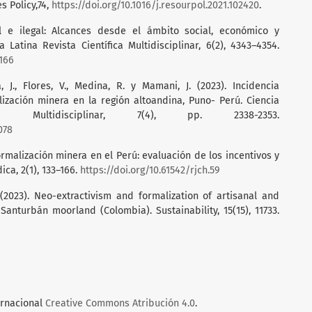
es Policy,74,
https://doi.org/10.1016/j.resourpol.2021.102420
.
al e ilegal: Alcances desde el ámbito social, económico y
Latina Revista Científica Multidisciplinar, 6(2), 4343–4354.
2166
, J., Flores, V., Medina, R. y Mamani, J. (2023). Incidencia
zación minera en la región altoandina, Puno- Perú. Ciencia
ca Multidisciplinar, 7(4), pp. 2338-2353.
078
formalización minera en el Perú: evaluación de los incentivos y
ca, 2(1), 133–166.
https://doi.org/10.61542/rjch.59
. (2023). Neo-extractivism and formalization of artisanal and
Santurbán moorland (Colombia). Sustainability, 15(15), 11733.
ernacional
Creative Commons Atribución 4.0
.