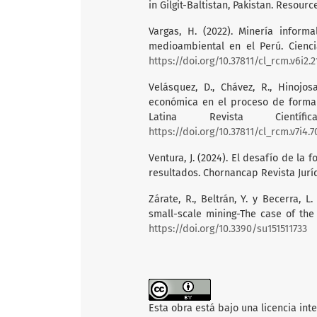
in Gilgit-Baltistan, Pakistan. Resourc
Vargas, H. (2022). Minería inform
medioambiental en el Perú. Ciencia 
https://doi.org/10.37811/cl_rcm.v6i2.
Velásquez, D., Chávez, R., Hinojosa
económica en el proceso de formali
Latina Revista Científi
https://doi.org/10.37811/cl_rcm.v7i4.7
Ventura, J. (2024). El desafío de la 
resultados. Chornancap Revista Jurídi
Zárate, R., Beltrán, Y. y Becerra, L
small-scale mining-The case of the 
https://doi.org/10.3390/su151511733
Esta obra está bajo una licencia int