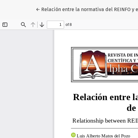
Volver a los detalles del artículo
←
Relación entre la normativa del REINFO y e