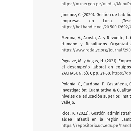
https://m.inei.gob.pe/media/MenuRe
Jiménez, C. (2020). Gestión de habi
empresas en Lima. [Tesis
https://hdl.handle.net/20.500.12692/
Medina, A., Acosta, A. y Revuelto, L.
Humano y Resultados Organizativ
https://www.redalyc.org/journal/29
Piguave, M. y Vegas, H. (2021). Emp
el desempeño laboral en equipos d
YACHASUN, 5(8), pp. 21-38.
https://d
Polania, C., Cardona, F., Castañeda, 
Investigación: Cuantitativa & Cualit
niveles de educación superior. Inst
Vallejo.
Ríos, K. (2022). Gestión administr
aldea infantil en la región Lamb
https://repositorio.ucv.edu.pe/hand