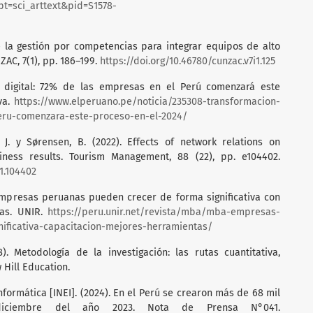
ript=sci_arttext&pid=S1578-
e la gestión por competencias para integrar equipos de alto
C, 7(1), pp. 186–199.
https://doi.org/10.46780/cunzac.v7i1.125
n digital: 72% de las empresas en el Perú comenzará este
va.
https://www.elperuano.pe/noticia/235308-transformacion-
peru-comenzara-este-proceso-en-el-2024/
r, J. y Sørensen, B. (2022). Effects of network relations on
ness results. Tourism Management, 88 (22), pp. e104402.
21.104402
Empresas peruanas pueden crecer de forma significativa con
tas. UNIR.
https://peru.unir.net/revista/mba/mba-empresas-
ificativa-capacitacion-mejores-herramientas/
. Metodología de la investigación: las rutas cuantitativa,
 Hill Education.
Informática [INEI]. (2024). En el Perú se crearon más de 68 mil
iciembre del año 2023. Nota de Prensa N°041.