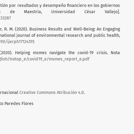
estión por resultados y desempeño financiero en los gobiernos
is de Maestría, Universidad César Vallejo].
133287
per, R. M. (2020). Business Results and Well-Being: An Engaging
national journal of environmental research and public health,
390/ijerph17124515
(2020). Helping msmes navigate the covid-19 crisis. Nota
glish/tratop_e/covid19_e/msmes_report_e.pdf
ernacional
Creative Commons Atribución 4.0
.
to Paredes Flores