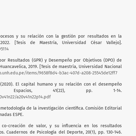
procesos y su relación con la gestión por resultados en la
2022. [Tesis de Maestría, Universidad César Vallejo].
95114
ca por Resultados (GPR) y Desempeño por Objetivos (DPO) de
uancavelica, 2019. [Tesis de maestría, Universidad Nacional
io.unh.edu.pe/items/9658f8d4-b3ac-407d-a208-25545de12ff7
 L. (2020). El capital humano y su relación con el desempeño
vista Espacios, 41(22), pp. 1-14.
0v41n22/a20v41n22p14.pdf
 metodología de la investigación científica. Comisión Editorial
rmadas ESPE.
a co-creación de valor, y su influencia en los resultados
s. Cuadernos de Psicología del Deporte, 20(1), pp. 130-146.