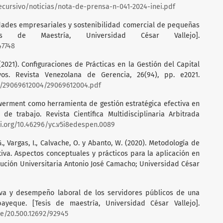
cursivo/noticias/nota-de-prensa-n-041-2024-inei.pdf
lidades empresariales y sostenibilidad comercial de pequeñas
 de Maestría, Universidad César Vallejo].
47748
 (2021). Configuraciones de Prácticas en la Gestión del Capital
os. Revista Venezolana de Gerencia, 26(94), pp. e2021.
0/29069612004/29069612004.pdf
owerment como herramienta de gestión estratégica efectiva en
e trabajo. Revista Científica Multidisciplinaria Arbitrada
oi.org/10.46296/yc.v5i8edespen.0089
G., Vargas, I., Calvache, O. y Abanto, W. (2020). Metodología de
ativa. Aspectos conceptuales y prácticos para la aplicación en
itución Universitaria Antonio José Camacho; Universidad César
ativa y desempeño laboral de los servidores públicos de una
ayeque. [Tesis de maestría, Universidad César Vallejo].
le/20.500.12692/92945