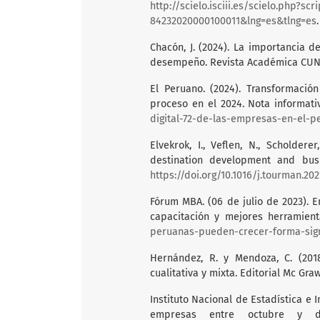
http://scielo.isciii.es/scielo.php?sc
84232020000100011&lng=es&tlng=es
.
Chacón, J. (2024). La importancia d
desempeño. Revista Académica CUNZA
El Peruano. (2024). Transformació
proceso en el 2024. Nota informati
digital-72-de-las-empresas-en-el-
Elvekrok, I., Veflen, N., Scholdere
destination development and busi
https://doi.org/10.1016/j.tourman.20
Fórum MBA. (06 de julio de 2023). 
capacitación y mejores herramien
peruanas-pueden-crecer-forma-sign
Hernández, R. y Mendoza, C. (2018)
cualitativa y mixta. Editorial Mc Graw
Instituto Nacional de Estadística e 
empresas entre octubre y d