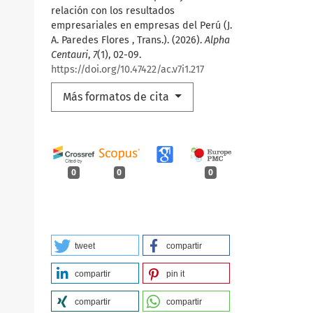
relación con los resultados
empresariales en empresas del Perú (J.
A. Paredes Flores , Trans.). (2026).
Alpha
Centauri
,
7
(1), 02-09.
https://doi.org/10.47422/ac.v7i1.217
Más formatos de cita
0
0
0
tweet
compartir
compartir
pin it
compartir
compartir