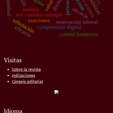
doctrina
evasión
docente
eficacia
análisis
red sanitaria sabogal
tributación
sanciones
motivación laboral
competencia digital
eficacia
control fronterizo
Visitas
Sobre la revista
Indizaciones
Consejo editorial
Idioma