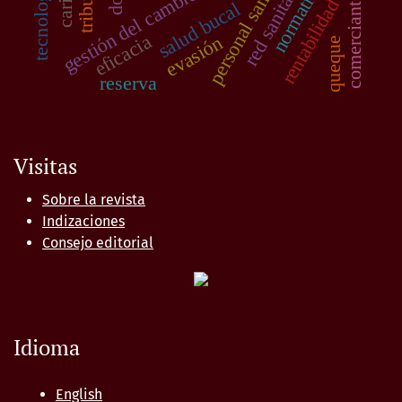
personal sanitario
comerciantes
rentabilidad
salud bucal
eficacia
evasión
queque
reserva
Visitas
Sobre la revista
Indizaciones
Consejo editorial
Idioma
English