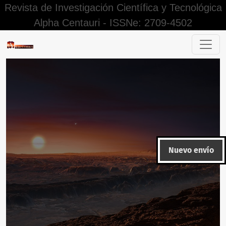
Revista de Investigación Científica y Tecnológica
Alpha Centauri - ISSNe: 2709-4502
Buscar
Nuevo envío