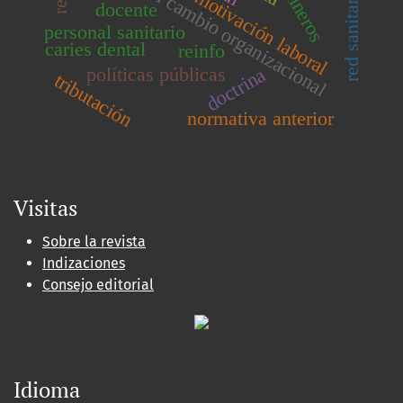
gestión del cambio organizacional
motivación laboral
docente
personal sanitario
caries dental
reinfo
políticas públicas
doctrina
tributación
normativa anterior
Visitas
Sobre la revista
Indizaciones
Consejo editorial
Idioma