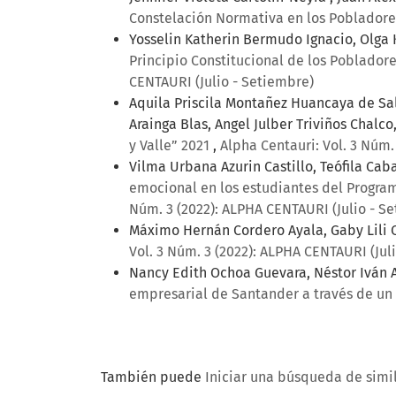
Constelación Normativa en los Poblador
Yosselin Katherin Bermudo Ignacio, Olga 
Principio Constitucional de los Poblador
CENTAURI (Julio - Setiembre)
Aquila Priscila Montañez Huancaya de Sal
Arainga Blas, Angel Julber Triviños Chalco
y Valle” 2021
,
Alpha Centauri: Vol. 3 Núm.
Vilma Urbana Azurin Castillo, Teófila Cab
emocional en los estudiantes del Progra
Núm. 3 (2022): ALPHA CENTAURI (Julio - S
Máximo Hernán Cordero Ayala, Gaby Lili 
Vol. 3 Núm. 3 (2022): ALPHA CENTAURI (Jul
Nancy Edith Ochoa Guevara, Néstor Iván 
empresarial de Santander a través de un
También puede
Iniciar una búsqueda de simi