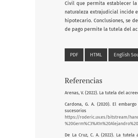
Civil que permita establecer l
naturaleza extrajudicial incide 
hipotecario. Conclusiones, se d
de pago permite la tutela del ac
PDF
HTML
English S
Referencias
Arenas, V. (2022). La tutela del acre
Cardona, G. A. (2020). El embargo
sucesorio
https://roderic.uv.es/bitstream/ha
%20Germ%C3%A1n%20Alejandro%20C
De La Cruz, C. A. (2022). La tutel