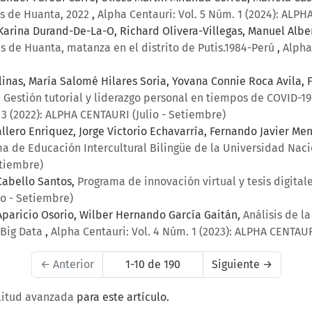
es de Huanta, 2022
,
Alpha Centauri: Vol. 5 Núm. 1 (2024): ALPH
Karina Durand-De-La-O, Richard Olivera-Villegas, Manuel Alb
es de Huanta, matanza en el distrito de Putis.1984-Perú
,
Alpha
inas, María Salomé Hilares Soria, Yovana Connie Roca Avila, 
,
Gestión tutorial y liderazgo personal en tiempos de COVID-
 3 (2022): ALPHA CENTAURI (Julio - Setiembre)
allero Enriquez, Jorge Victorio Echavarría, Fernando Javier M
ma de Educación Intercultural Bilingüe de la Universidad Na
etiembre)
Cabello Santos,
Programa de innovación virtual y tesis digita
io - Setiembre)
Aparicio Osorio, Wilber Hernando García Gaitán,
Análisis de la
 Big Data
,
Alpha Centauri: Vol. 4 Núm. 1 (2023): ALPHA CENTAUR
←
Anterior
1-10 de 190
Siguiente
→
litud avanzada
para este artículo.