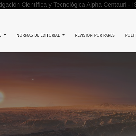
tigación Científica y Tecnológica Alpha Centauri -
o en la tutela del acreedor hipotecario
DE
NORMAS DE EDITORIAL
REVISIÓN POR PARES
POLÍT