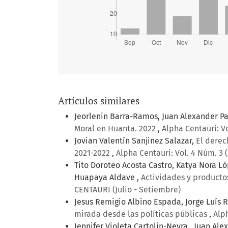
Artículos similares
Jeorlenin Barra-Ramos, Juan Alexander Pa
Moral en Huanta. 2022
,
Alpha Centauri: V
Jovian Valentín Sanjinez Salazar,
El derec
2021-2022
,
Alpha Centauri: Vol. 4 Núm. 3 
Tito Doroteo Acosta Castro, Katya Nora L
Huapaya Aldave ,
Actividades y productos
CENTAURI (Julio - Setiembre)
Jesus Remigio Albino Espada, Jorge Luís 
mirada desde las políticas públicas
,
Alp
Jennifer Violeta Cartolin-Neyra , Juan Al