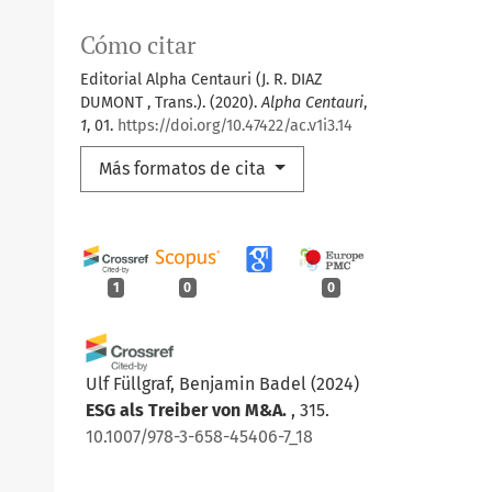
Cómo citar
Editorial Alpha Centauri (J. R. DIAZ
DUMONT , Trans.). (2020).
Alpha Centauri
,
1
, 01.
https://doi.org/10.47422/ac.v1i3.14
Más formatos de cita
1
0
0
Ulf Füllgraf, Benjamin Badel
(2024)
ESG als Treiber von M&A.
, 315.
10.1007/978-3-658-45406-7_18