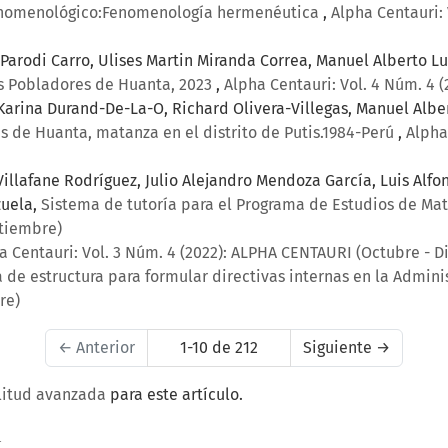
 fenomenológico:Fenomenología hermenéutica
,
Alpha Centauri:
Parodi Carro, Ulises Martin Miranda Correa, Manuel Alberto 
os Pobladores de Huanta, 2023
,
Alpha Centauri: Vol. 4 Núm. 4 
Karina Durand-De-La-O, Richard Olivera-Villegas, Manuel Alb
es de Huanta, matanza en el distrito de Putis.1984-Perú
,
Alpha
Villafane Rodríguez, Julio Alejandro Mendoza García, Luis Al
zuela,
Sistema de tutoría para el Programa de Estudios de Ma
etiembre)
a Centauri: Vol. 3 Núm. 4 (2022): ALPHA CENTAURI (Octubre - 
de estructura para formular directivas internas en la Admini
re)
←
Anterior
1-10 de 212
Siguiente
→
litud avanzada
para este artículo.
a