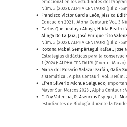
emocional en los estudiantes del Progra
Núm. 3 (2022): ALPHA CENTAURI (Julio - S
Francisco Víctor García León, Jéssica Ed
Educación 2021
,
Alpha Centauri: Vol. 3 N
Carlos Quispealaya Aliaga, Hilda Beatriz 
Aliaga De La Jara, José Enrique Tito Valen
Núm. 3 (2022): ALPHA CENTAURI (Julio - S
Roxana Mabel Sempértegui Rafael, Jose Ma
Estrategias didácticas para la conservac
1 (2024): ALPHA CENTAURI (Enero - Marzo)
María del Rosario Salazar Farfán, Galia 
sistemática
,
Alpha Centauri: Vol. 3 Núm. 
Efren Silverio Michue Salguedo,
Importan
Mayor San Marcos 2023
,
Alpha Centauri: 
E. Foy Valencia, R. Asencios Espejo , L. M
estudiantes de Biología durante la Pand