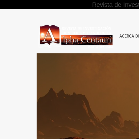
Revista de Inves
Metodología del aula invertida y aprendizaj
ACERCA 