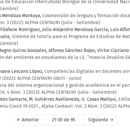
ma de Educación Intercultural Bilingüe de la Universidad Na
etiembre)
ith Mendoza Montoya,
Cosmovisión de lenguas y formación doce
úm. 3 (2022): ALPHA CENTAURI (Julio - Setiembre)
Villafane Rodríguez, Julio Alejandro Mendoza García, Luis Al
zuela,
Sistema de tutoría para el Programa de Estudios de Ma
etiembre)
gno Quiroz Gonzales, Alfonso Sánchez Rojas, Víctor Cipriano 
ión del ambiente en estudiantes de la I.E. “Horacio Zevallos 
Susana Lescano López,
Competencias digitales en docentes univ
2 (2022): ALPHA CENTAURI (Abril - Junio)
cia del sistema organizacional y gestión académica en el per
Vol. 4 Núm. 3 (2023): ALPHA CENTAURI (Julio - Setiembre)
ontes Gamarra, M. Gutiérrez Avellaneda, U. Casas Mallqui,
Estil
emia-Covid-19-2021
,
Alpha Centauri: Vol. 3 Núm. 3 (2022): ALP
←
Anterior
21-30 de 95
Siguiente
→