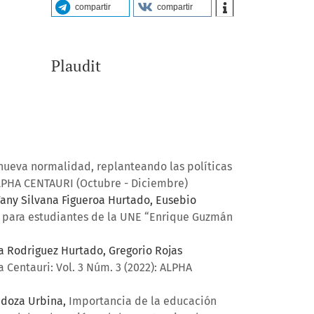
compartir
compartir
Autonomous Learning: A Pathway
to Quality Education (SDG4).
Journal of Lifestyle and SDGs
Review, 5(4), e05714.
Plaudit
10.47172/2965-730X.SDGsReview.v5.n04.pe05714
 nueva normalidad, replanteando las políticas
 ALPHA CENTAURI (Octubre - Diciembre)
Fany Silvana Figueroa Hurtado, Eusebio
19 para estudiantes de la UNE “Enrique Guzmán
sa Rodriguez Hurtado, Gregorio Rojas
a Centauri: Vol. 3 Núm. 3 (2022): ALPHA
endoza Urbina,
Importancia de la educación