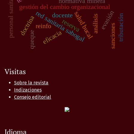
personal sanitario
normativa minera
gestión del cambio organizacional
evasión
red sanitaria sabogal
salud bucal
docente
tributación
análisis
doctrina
reserva
reinfo
sanciones
eficacia
queque
Visitas
Sobre la revista
Indizaciones
Consejo editorial
Idioma