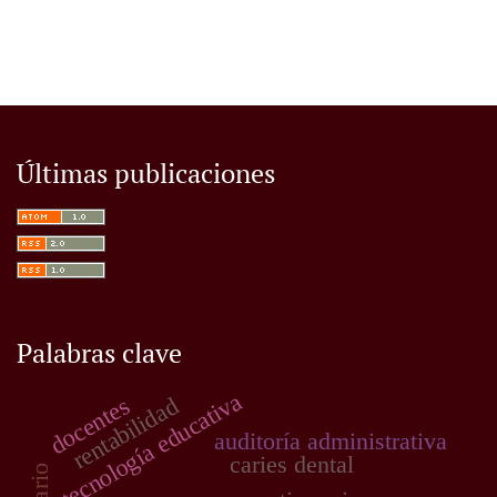
Últimas publicaciones
Palabras clave
tecnología educativa
docentes
rentabilidad
auditoría administrativa
caries dental