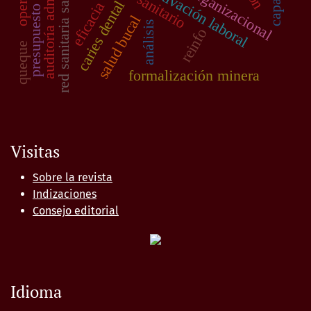
auditoría administrativa
presupuesto financiero
red sanitaria sabogal
motivación laboral
caries dental
eficacia
salud bucal
análisis
reinfo
queque
formalización minera
Visitas
Sobre la revista
Indizaciones
Consejo editorial
Idioma