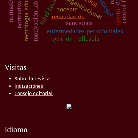
normativa anterior
tecnología educativa
motivación laboral
salud bucal
docente
reinfo
recaudación
sanciones
enfermedades periodontales
eficacia
gestión
Visitas
Sobre la revista
Indizaciones
Consejo editorial
Idioma