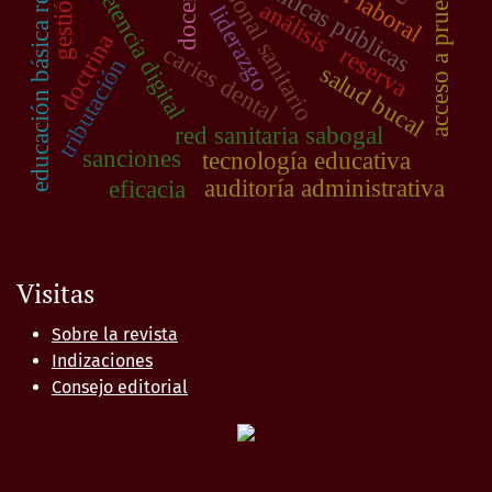
competencia digital
educación básica regular
personal sanitario
acceso a pruebas
políticas públicas
docente
gestión
análisis
liderazgo
doctrina
caries dental
reserva
tributación
salud bucal
red sanitaria sabogal
sanciones
tecnología educativa
auditoría administrativa
eficacia
Visitas
Sobre la revista
Indizaciones
Consejo editorial