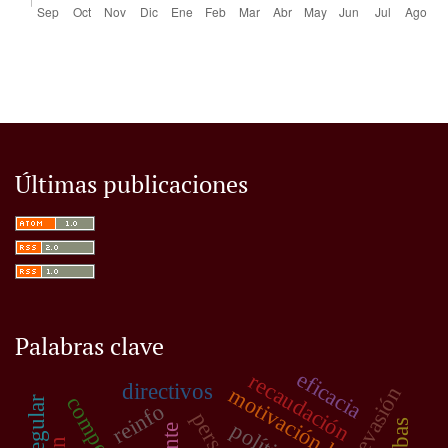
Últimas publicaciones
Palabras clave
eficacia
recaudación
directivos
evasión
motivación laboral
reinfo