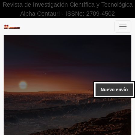
Revista de Investigación Científica y Tecnológica
Alpha Centauri - ISSNe: 2709-4502
Buscar
Nuevo envío