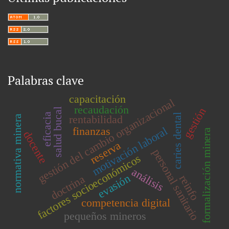
Palabras clave
capacitación
gestión del cambio organizacional
recaudación
gestión
salud bucal
eficacia
caries dental
rentabilidad
normativa minera
finanzas
motivación laboral
formalización minera
docente
reserva
personal sanitario
factores socioeconómicos
análisis
evasión
doctrina
reinfo
competencia digital
pequeños mineros