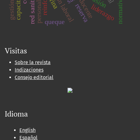
capacitación
evasión
docente
reinfo
reserva
liderazgo
queque
Visitas
Sobre la revista
Indizaciones
Consejo editorial
Idioma
English
Español