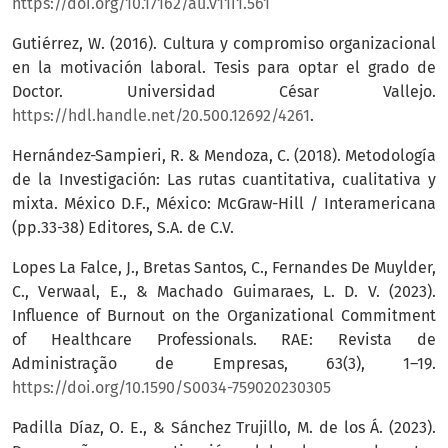
https://doi.org/10.17162/au.v11i1.561
Gutiérrez, W. (2016). Cultura y compromiso organizacional
en la motivación laboral. Tesis para optar el grado de
Doctor. Universidad César Vallejo.
https://hdl.handle.net/20.500.12692/4261
.
Hernández-Sampieri, R. & Mendoza, C. (2018). Metodología
de la Investigación: Las rutas cuantitativa, cualitativa y
mixta. México D.F., México: McGraw-Hill / Interamericana
(pp.33-38) Editores, S.A. de C.V.
Lopes La Falce, J., Bretas Santos, C., Fernandes De Muylder,
C., Verwaal, E., & Machado Guimaraes, L. D. V. (2023).
Influence of Burnout on the Organizational Commitment
of Healthcare Professionals. RAE: Revista de
Administração de Empresas, 63(3), 1–19.
https://doi.org/10.1590/S0034-759020230305
Padilla Díaz, O. E., & Sánchez Trujillo, M. de los Á. (2023).