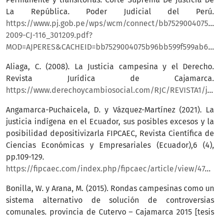
La República. Poder Judicial del Perú.
https://www.pj.gob.pe/wps/wcm/connect/bb7529004075b9
2009-CJ-116_301209.pdf?
MOD=AJPERES&CACHEID=bb7529004075b96bb599f599ab657107
Aliaga, C. (2008). La Justicia campesina y el Derecho.
Revista Jurídica de Cajamarca.
https://www.derechoycambiosocial.com/RJC/REVISTA1/justicia%20campesina.htm
Angamarca-Puchaicela, D. y Vázquez-Martínez (2021). La
justicia indígena en el Ecuador, sus posibles excesos y la
posibilidad depositivizarla FIPCAEC, Revista Científica de
Ciencias Económicas y Empresariales (Ecuador),6 (4),
pp.109-129.
https://fipcaec.com/index.php/fipcaec/article/view/474/824
Bonilla, W. y Arana, M. (2015). Rondas campesinas como un
sistema alternativo de solución de controversias
comunales. provincia de Cutervo – Cajamarca 2015 [tesis