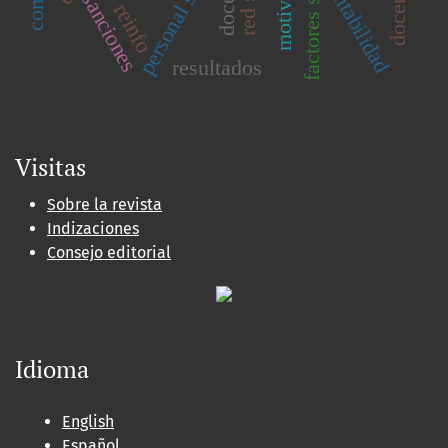
personal sanitario
docente
docentes
rentabilidad
sanciones
reinfo
resultados
Visitas
Sobre la revista
Indizaciones
Consejo editorial
Idioma
English
Español