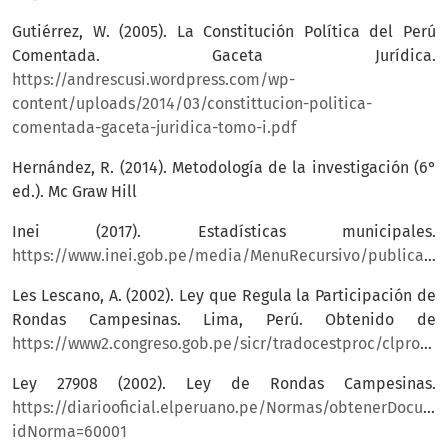
Gutiérrez, W. (2005). La Constitución Política del Perú
Comentada. Gaceta Jurídica.
https://andrescusi.wordpress.com/wp-
content/uploads/2014/03/constittucion-politica-
comentada-gaceta-juridica-tomo-i.pdf
Hernández, R. (2014). Metodología de la investigación (6°
ed.). Mc Graw Hill
Inei (2017). Estadísticas municipales.
https://www.inei.gob.pe/media/MenuRecursivo/publicaciones_digitales/Est/Lib1534/cap12.pdf
Les Lescano, A. (2002). Ley que Regula la Participación de
Rondas Campesinas. Lima, Perú. Obtenido de
https://www2.congreso.gob.pe/sicr/tradocestproc/clproley2001.nsf/pley/07050E419400C73E05256D25005D3420
Ley 27908 (2002). Ley de Rondas Campesinas.
https://diariooficial.elperuano.pe/Normas/obtenerDocume
idNorma=60001