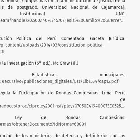
e las Rondas Campesinas en la Administratción de Justicia de la
esis de postgrado, Universidad Nacional de Cajamarca].
 Institucional UNC.
stream/handle/20.500.14074/4570/Tesis%20Camilo%20Guerrero.pdf?
itución Política del Perú Comentada. Gaceta Jurídica.
p-content/uploads/2014/03/constittucion-politica-
pdf
la investigación (6° ed.). Mc Graw Hill
stadísticas municipales.
Recursivo/publicaciones_digitales/Est/Lib1534/cap12.pdf
egula la Participación de Rondas Campesinas. Lima, Perú.
nido de
ocestproc/clproley2001.nsf/pley/07050E419400C73E05256D25005D3420
. Ley de Rondas Campesinas.
e/Normas/obtenerDocumento?idNorma=60001
ración de los ministerios de defensa y del interior con las