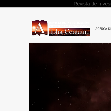
Revista de Inves
La comisión del delito de secuestro y las co
ACERCA 