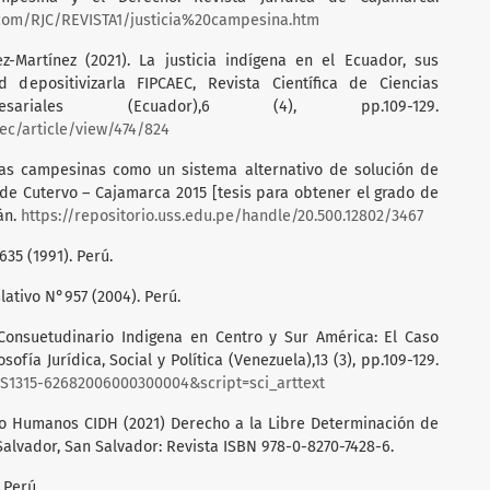
com/RJC/REVISTA1/justicia%20campesina.htm
z-Martínez (2021). La justicia indígena en el Ecuador, sus
 depositivizarla FIPCAEC, Revista Científica de Ciencias
riales (Ecuador),6 (4), pp.109-129.
ec/article/view/474/824
ndas campesinas como un sistema alternativo de solución de
de Cutervo – Cajamarca 2015 [tesis para obtener el grado de
án.
https://repositorio.uss.edu.pe/handle/20.500.12802/3467
635 (1991). Perú.
lativo N°957 (2004). Perú.
 Consuetudinario Indigena en Centro y Sur América: El Caso
ofía Jurídica, Social y Política (Venezuela),13 (3), pp.109-129.
d=S1315-62682006000300004&script=sci_arttext
o Humanos CIDH (2021) Derecho a la Libre Determinación de
 Salvador, San Salvador: Revista ISBN 978-0-8270-7428-6.
 Perú.