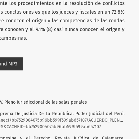
te los procedimientos en la resolución de conflictos
es conclusiones es que los jueces y fiscales en un 72.8%
re conocen el origen y las competencias de las rondas
e conocen y el 9.1% (8) casi nunca conocen el origen y
 campesinas.
ound MP3
V. Pleno jurisdiccional de las salas penales
prema De Justicia De La República. Poder Judicial del Perú.
onnect/bb7529004075b96bb599f599ab657107/ACUERDO_PLENARIO_10-
RES&CACHEID=bb7529004075b96bb599f599ab657107
campesina y el Derecho. Revista Jurídica de Cajamarca.