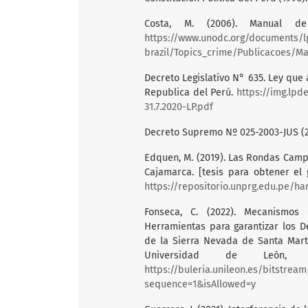
Costa, M. (2006). Manual de
https://www.unodc.org/documents/l
brazil/Topics_crime/Publicacoes/M
Decreto Legislativo N° 635. Ley que 
Republica del Perú.
https://img.lp
31.7.2020-LP.pdf
Decreto Supremo Nº 025-2003-JUS (
Edquen, M. (2019). Las Rondas Camp
Cajamarca. [tesis para obtener el
https://repositorio.unprg.edu.pe/ha
Fonseca, C. (2022). Mecanismos 
Herramientas para garantizar los 
de la Sierra Nevada de Santa Martha
Universidad de León, 
https://buleria.unileon.es/bitstre
sequence=1&isAllowed=y