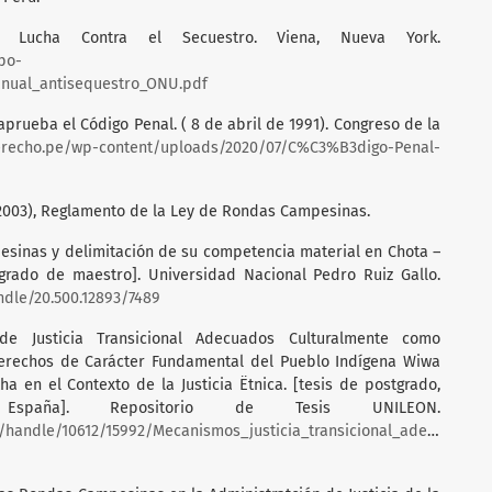
 Lucha Contra el Secuestro. Viena, Nueva York.
po-
anual_antisequestro_ONU.pdf
aprueba el Código Penal. ( 8 de abril de 1991). Congreso de la
derecho.pe/wp-content/uploads/2020/07/C%C3%B3digo-Penal-
2003), Reglamento de la Ley de Rondas Campesinas.
esinas y delimitación de su competencia material en Chota –
 grado de maestro]. Universidad Nacional Pedro Ruiz Gallo.
ndle/20.500.12893/7489
de Justicia Transicional Adecuados Culturalmente como
Derechos de Carácter Fundamental del Pueblo Indígena Wiwa
 en el Contexto de la Justicia Ëtnica. [tesis de postgrado,
España]. Repositorio de Tesis UNILEON.
am/handle/10612/15992/Mecanismos_justicia_transicional_adecuados.