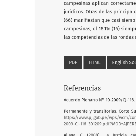
campesinas aplican correctamen
jurídicos. Otras de las principal
(66) manifiestan que casi siemp
campesinas, el 18.1% (16) siempr
las competencias de las rondas
PDF
HTML
English S
Referencias
Acuerdo Plenario N° 10-2009/CJ-116. 
Permanente y transitorias. Corte Su
https://www.pj.gob.pe/wps/wcm/c
2009-CJ-116_301209.pdf?MOD=AJPE
Aliaga, C. (2008). La Justicia 