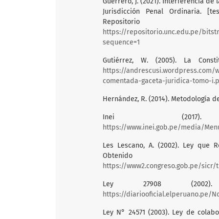
Guerrero, J. (2021). Interferencia d
Jurisdicción Penal Ordinaria. [t
Repositorio
https://repositorio.unc.edu.pe/bit
sequence=1
Gutiérrez, W. (2005). La Const
https://andrescusi.wordpress.com/w
comentada-gaceta-juridica-tomo-i.
Hernández, R. (2014). Metodología de 
Inei (2017). E
https://www.inei.gob.pe/media/Menu
Les Lescano, A. (2002). Ley que R
Obte
https://www2.congreso.gob.pe/sicr/trad
Ley 27908 (2002)
https://diariooficial.elperuano.p
Ley N° 24571 (2003). Ley de colabo