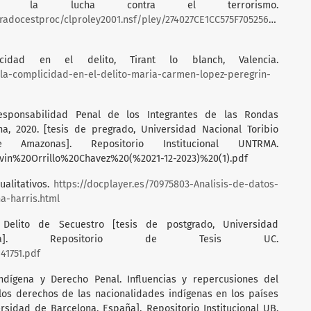
en la lucha contra el terrorismo.
tradocestproc/clproley2001.nsf/pley/274027CE1CC575F705256DC50073
cidad en el delito, Tirant lo blanch, Valencia.
ro/la-complicidad-en-el-delito-maria-carmen-lopez-peregrin-
Responsabilidad Penal de los Integrantes de las Rondas
a, 2020. [tesis de pregrado, Universidad Nacional Toribio
mazonas]. Repositorio Institucional UNTRMA.
lvin%20Orrillo%20Chavez%20(%2021-12-2023)%20(1).pdf
ualitativos.
https://docplayer.es/70975803-Analisis-de-datos-
a-harris.html
l Delito de Secuestro [tesis de postgrado, Universidad
caragua]. Repositorio de Tesis UC.
41751.pdf
 indígena y Derecho Penal. Influencias y repercusiones del
los derechos de las nacionalidades indígenas en los países
rsidad de Barcelona, España]. Repositorio Institucional UB.