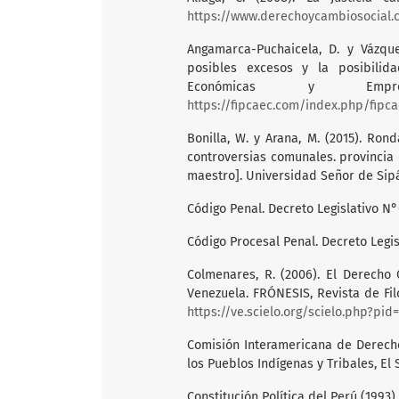
https://www.derechoycambiosocial.
Angamarca-Puchaicela, D. y Vázque
posibles excesos y la posibilidad
Económicas y Empresa
https://fipcaec.com/index.php/fipca
Bonilla, W. y Arana, M. (2015). Ro
controversias comunales. provincia 
maestro]. Universidad Señor de Sip
Código Penal. Decreto Legislativo N°
Código Procesal Penal. Decreto Legis
Colmenares, R. (2006). El Derecho
Venezuela. FRÓNESIS, Revista de Filos
https://ve.scielo.org/scielo.php?pi
Comisión Interamericana de Derech
los Pueblos Indígenas y Tribales, El
Constitución Política del Perú (1993).