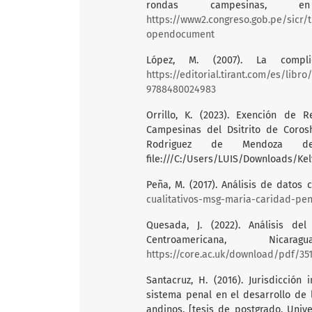
rondas campesinas, 
https://www2.congreso.gob.pe/sicr/
opendocument
López, M. (2007). La compli
https://editorial.tirant.com/es/lib
9788480024983
Orrillo, K. (2023). Exención de 
Campesinas del Dsitrito de Corosh
Rodriguez de Mendoza de A
file:///C:/Users/LUIS/Downloads/Ke
Peña, M. (2017). Análisis de datos c
cualitativos-msg-maria-caridad-pen
Quesada, J. (2022). Análisis de
Centroamericana, Ni
https://core.ac.uk/download/pdf/351
Santacruz, H. (2016). Jurisdicción
sistema penal en el desarrollo de 
andinos. [tesis de postgrado, Unive