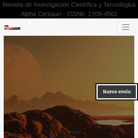
Revista de Investigación Científica y Tecnológica
Alpha Centauri - ISSNe: 2709-4502
Participación vecinal en la inseguridad ciudadana en un m
Nuevo envío