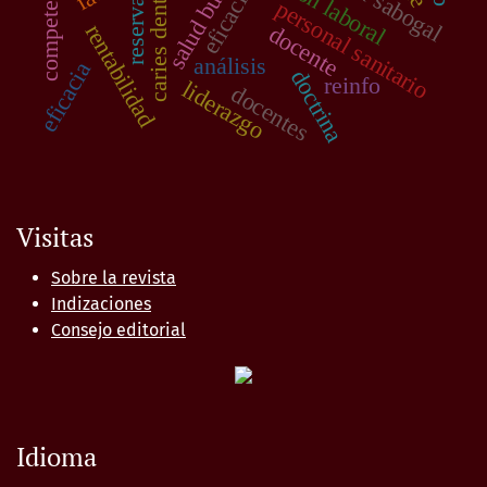
salud bucal
eficacia
caries dental
personal sanitario
reserva
rentabilidad
docente
análisis
eficacia
doctrina
reinfo
liderazgo
docentes
Visitas
Sobre la revista
Indizaciones
Consejo editorial
Idioma