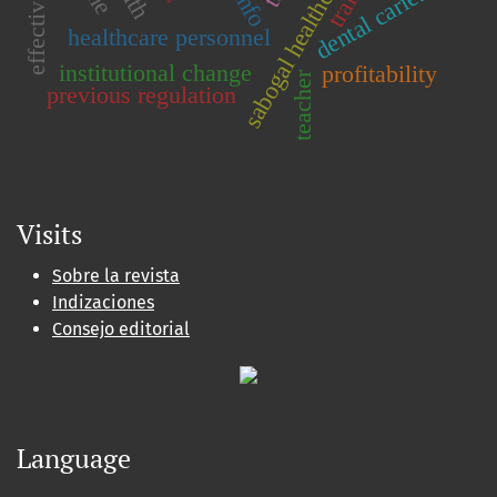
sabogal healthcare network
effectiveness
dental caries
healthcare personnel
institutional change
profitability
teacher
previous regulation
Visits
Sobre la revista
Indizaciones
Consejo editorial
Language