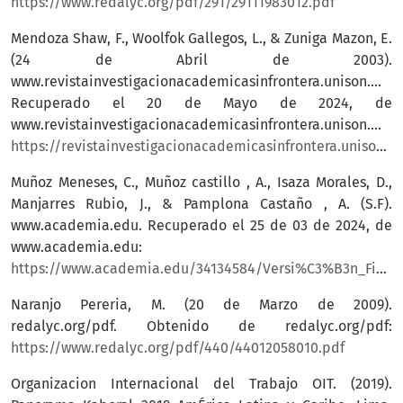
https://www.redalyc.org/pdf/291/29111983012.pdf
Mendoza Shaw, F., Woolfok Gallegos, L., & Zuniga Mazon, E.
(24 de Abril de 2003).
www.revistainvestigacionacademicasinfrontera.unison.mx.
Recuperado el 20 de Mayo de 2024, de
www.revistainvestigacionacademicasinfrontera.unison.mx:
https://revistainvestigacionacademicasinfrontera.unison.mx/index.php/RDIASF/
Muñoz Meneses, C., Muñoz castillo , A., Isaza Morales, D.,
Manjarres Rubio, J., & Pamplona Castaño , A. (S.F).
www.academia.edu. Recuperado el 25 de 03 de 2024, de
www.academia.edu:
https://www.academia.edu/34134584/Versi%C3%B3n_Final_Working_paper_Grupal_V2
Naranjo Pereria, M. (20 de Marzo de 2009).
redalyc.org/pdf. Obtenido de redalyc.org/pdf:
https://www.redalyc.org/pdf/440/44012058010.pdf
Organizacion Internacional del Trabajo OIT. (2019).