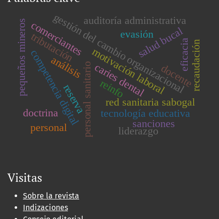
gestión del cambio organizacional
auditoría administrativa
pequeños mineros
comerciantes
salud bucal
evasión
tributación
eficacia
recaudación
motivación laboral
competencia digital
análisis
caries dental
personal sanitario
docente
reinfo
reserva
red sanitaria sabogal
doctrina
tecnología educativa
sanciones
personal
liderazgo
Visitas
Sobre la revista
Indizaciones