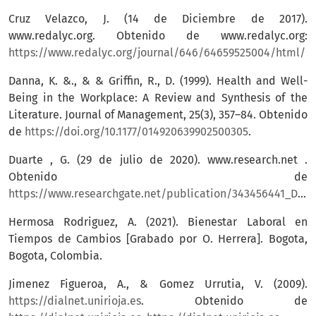
Cruz Velazco, J. (14 de Diciembre de 2017).
www.redalyc.org. Obtenido de www.redalyc.org:
https://www.redalyc.org/journal/646/64659525004/html/
Danna, K. &., & & Griffin, R., D. (1999). Health and Well-
Being in the Workplace: A Review and Synthesis of the
Literature. Journal of Management, 25(3), 357–84. Obtenido
de
https://doi.org/10.1177/014920639902500305
.
Duarte , G. (29 de julio de 2020). www.research.net .
Obtenido de
https://www.researchgate.net/publication/343456441_Dos_tipos_de_estrategia_para_mejorar_la_productividad
Hermosa Rodriguez, A. (2021). Bienestar Laboral en
Tiempos de Cambios [Grabado por O. Herrera]. Bogota,
Bogota, Colombia.
Jimenez Figueroa, A., & Gomez Urrutia, V. (2009).
https://dialnet.unirioja.es
. Obtenido de