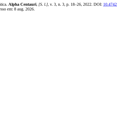
ática.
Alpha Centauri
,
[S. l.]
, v. 3, n. 3, p. 18–26, 2022. DOI:
10.4742
esso em: 8 aug. 2026.