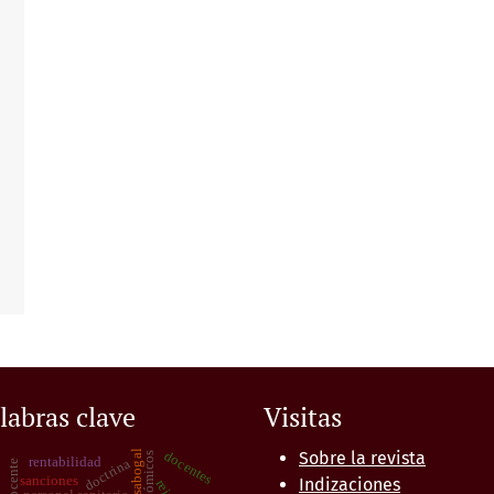
labras clave
Visitas
docentes
Sobre la revista
rentabilidad
doctrina
docente
sanciones
Indizaciones