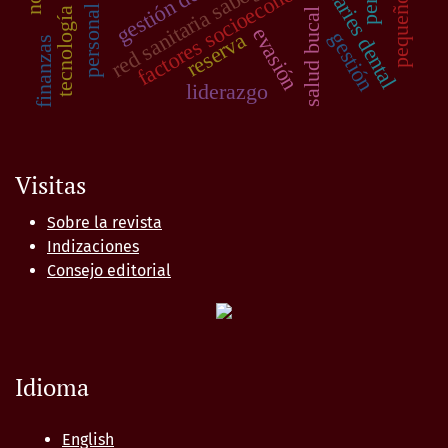
tecnología educativa
factores socioeconómicos
red sanitaria sabogal
caries dental
salud bucal
evasión
gestión
reserva
finanzas
liderazgo
Visitas
Sobre la revista
Indizaciones
Consejo editorial
Idioma
English