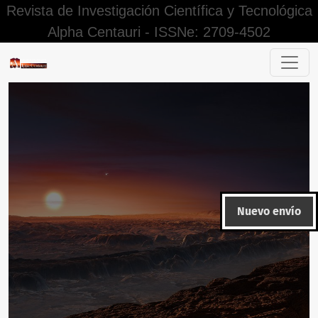
Revista de Investigación Científica y Tecnológica
Alpha Centauri - ISSNe: 2709-4502
Buscar
Nuevo envío