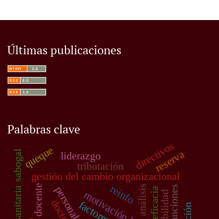
Últimas publicaciones
Palabras clave
directivos
queque
reserva
red sanitaria sabogal
liderazgo
tributación
gestión del cambio organizacional
reinfo
docente
análisis
sanciones
eficacia
motivación laboral
rentabilidad
doctrina