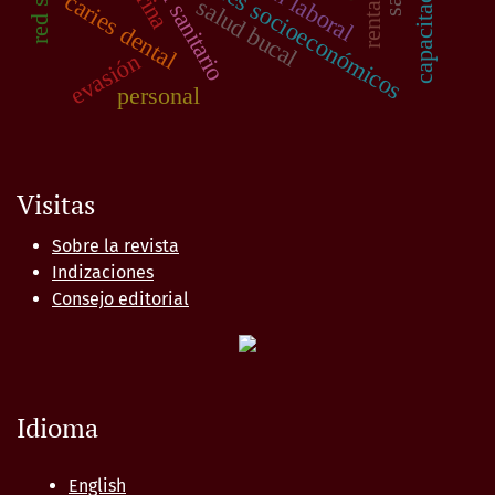
personal sanitario
factores socioeconómicos
capacitación
caries dental
salud bucal
evasión
personal
Visitas
Sobre la revista
Indizaciones
Consejo editorial
Idioma
English