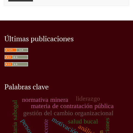
Últimas publicaciones
Palabras clave
liderazgo
normativa minera
red sanitaria sabogal
materia de contratación pública
gestión del cambio organizacional
motivación laboral
salud bucal
sanciones
docente
análisis