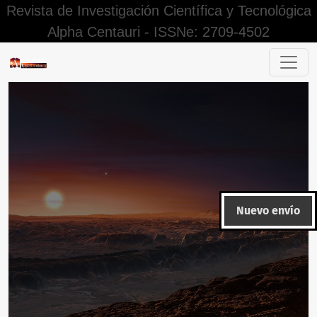
Revista de Investigación Científica y Tecnológica
Alpha Centauri - ISSNe: 2709-4502
Buscar
Nuevo envío