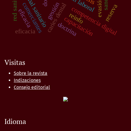
personal sanitario
evasión
gestión
comerciantes
caries dental
reserva
competencia digital
eficacia
reinfo
capacitación
doctrina
eficacia
Visitas
Sobre la revista
Indizaciones
Consejo editorial
Idioma