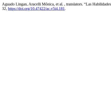
Aguado Lingan, Aracelli Mónica, et al. , translators. “Las Habilida
32,
https://doi.org/10.47422/ac.v5i4.181
.