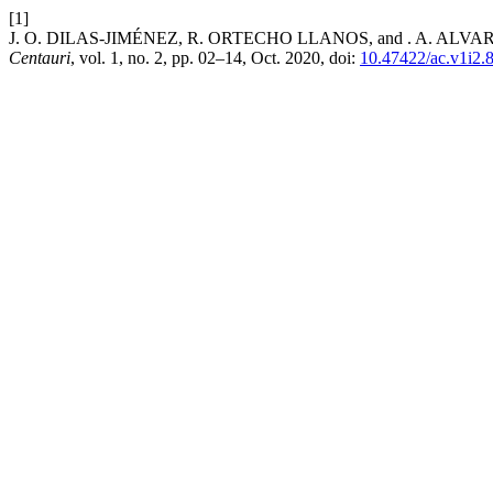
[1]
J. O. DILAS-JIMÉNEZ, R. ORTECHO LLANOS, and . A. ALVAREZ TICL
Centauri
, vol. 1, no. 2, pp. 02–14, Oct. 2020, doi:
10.47422/ac.v1i2.