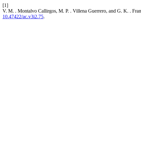
[1]
V. M. . Montalvo Callirgos, M. P. . Villena Guerrero, and G. K. . Fra
10.47422/ac.v3i2.75
.