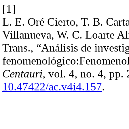
[1]
L. E. Oré Cierto, T. B. Cart
Villanueva, W. C. Loarte Al
Trans., “Análisis de invest
fenomenológico:Fenomenol
Centauri
, vol. 4, no. 4, pp
10.47422/ac.v4i4.157
.