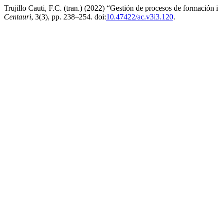
Trujillo Cauti, F.C. (tran.) (2022) “Gestión de procesos de formación
Centauri
, 3(3), pp. 238–254. doi:
10.47422/ac.v3i3.120
.