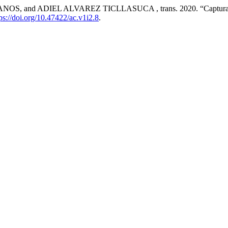
d ADIEL ALVAREZ TICLLASUCA , trans. 2020. “Captura De Ca
ps://doi.org/10.47422/ac.v1i2.8
.