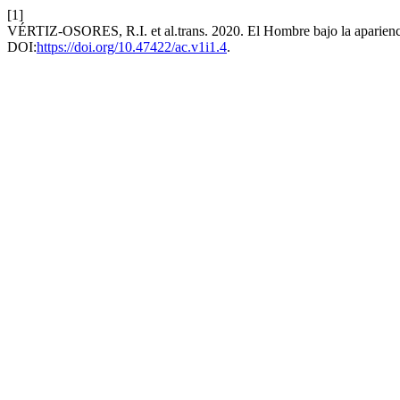
[1]
VÉRTIZ-OSORES, R.I. et al.trans. 2020. El Hombre bajo la aparien
DOI:
https://doi.org/10.47422/ac.v1i1.4
.