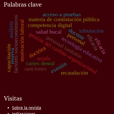
Palabras clave
acceso a pruebas
factores socioeconómicos
materia de contratación pública
motivación laboral
análisis
competencia digital
docente
tributación
salud bucal
gestión del cambio organizacional
personal
eficacia
personal sanitario
tecnología educativa
eficacia
capacitación
doctrina
reserva
reinfo
caries dental
evasión
sanciones
recaudación
Visitas
Sobre la revista
Indizaciones