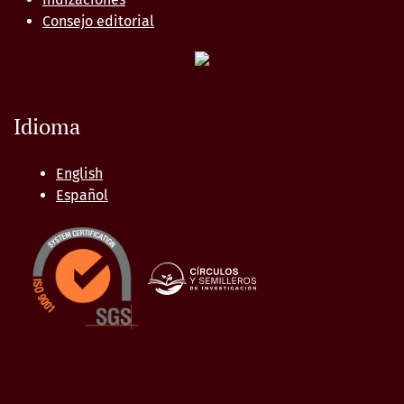
Consejo editorial
Idioma
English
Español