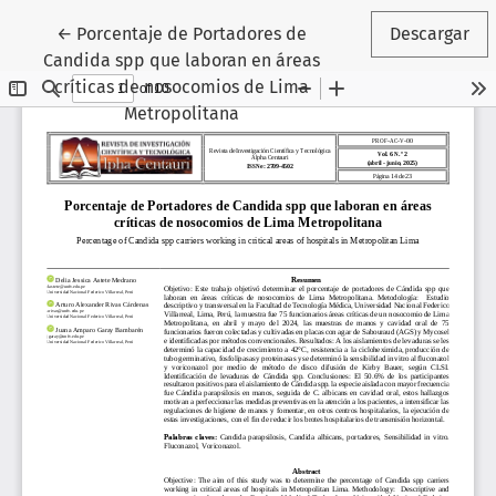
Volver a los detalles del artículo
←
Porcentaje de Portadores de
Descargar
Candida spp que laboran en áreas
críticas de nosocomios de Lima
Metropolitana